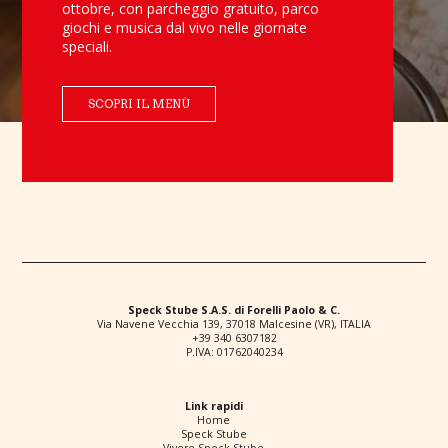
ottobre, con parcheggio gratuito, parco
giochi e musica dal vivo nelle giornate
speciali.
SCOPRI IL MENÙ
Speck Stube S.A.S. di Forelli Paolo & C.
Via Navene Vecchia 139, 37018 Malcesine (VR), ITALIA
+39 340 6307182
P.IVA: 01762040234
Link rapidi
Home
Speck Stube