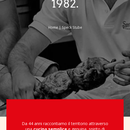
1982.
Home
Speck Stube
Da 44 anni raccontiamo il territorio attraverso
una
cucina semplice
e genuina, spirito di