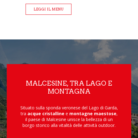
LEGGI IL MENU
MALCESINE, TRA LAGO E
MONTAGNA
Situato sulla sponda veronese del Lago di Garda,
tra
acque cristalline
e
montagne maestose
,
il paese di Malcesine unisce la bellezza di un
borgo storico alla vitalità delle attività outdoor.