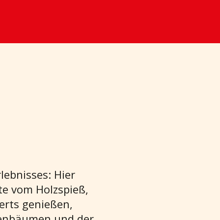
lebnisses: Hier
te vom Holzspieß,
erts genießen,
venbäumen und der