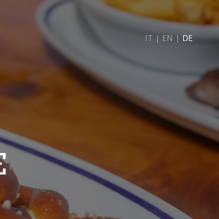
IT
|
EN
|
DE
E